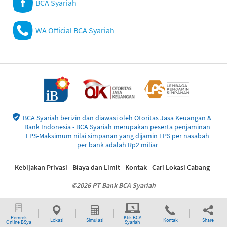
BCA Syariah
WA Official BCA Syariah
BCA Syariah berizin dan diawasi oleh Otoritas Jasa Keuangan &
Bank Indonesia - BCA Syariah merupakan peserta penjaminan
LPS-Maksimum nilai simpanan yang dijamin LPS per nasabah
per bank adalah Rp2 miliar
Kebijakan Privasi
Biaya dan Limit
Kontak
Cari Lokasi Cabang
©2026 PT Bank BCA Syariah
Pemrek
Klik BCA
Lokasi
Simulasi
Kontak
Share
Online BSya
Syariah