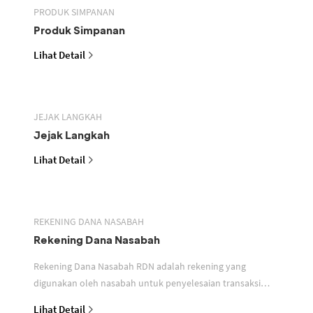
PRODUK SIMPANAN
Produk Simpanan
Lihat Detail
JEJAK LANGKAH
Jejak Langkah
Lihat Detail
REKENING DANA NASABAH
Rekening Dana Nasabah
Rekening Dana Nasabah RDN adalah rekening yang
digunakan oleh nasabah untuk penyelesaian transaksi
efek
Lihat Detail