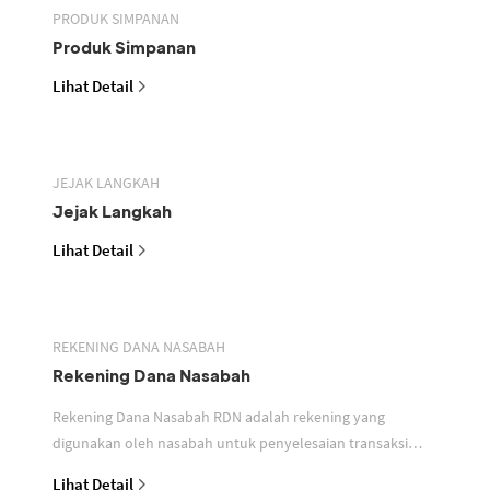
PRODUK SIMPANAN
Produk Simpanan
Lihat Detail
JEJAK LANGKAH
Jejak Langkah
Lihat Detail
REKENING DANA NASABAH
Rekening Dana Nasabah
Rekening Dana Nasabah RDN adalah rekening yang
digunakan oleh nasabah untuk penyelesaian transaksi
efek
Lihat Detail