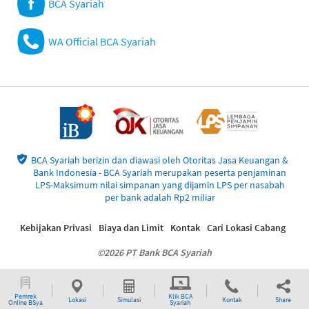
BCA Syariah
WA Official BCA Syariah
BCA Syariah berizin dan diawasi oleh Otoritas Jasa Keuangan &
Bank Indonesia - BCA Syariah merupakan peserta penjaminan
LPS-Maksimum nilai simpanan yang dijamin LPS per nasabah
per bank adalah Rp2 miliar
Kebijakan Privasi
Biaya dan Limit
Kontak
Cari Lokasi Cabang
©2026 PT Bank BCA Syariah
Pemrek
Klik BCA
Lokasi
Simulasi
Kontak
Share
Online BSya
Syariah