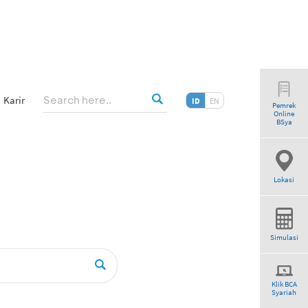
Karir
ID
EN
Pemrek
Online
”
BSya
Lokasi
Simulasi
Klik BCA
Syariah