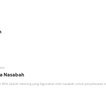
h
BAH
a Nasabah
Rekening Dana Nasabah RDN adalah rekening yang digunakan oleh nasabah untuk penyelesaia