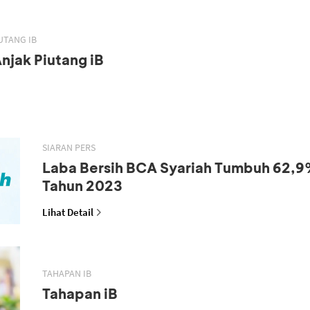
UTANG IB
njak Piutang iB
SIARAN PERS
Laba Bersih BCA Syariah Tumbuh 62,9
Tahun 2023
Lihat Detail
TAHAPAN IB
Tahapan iB