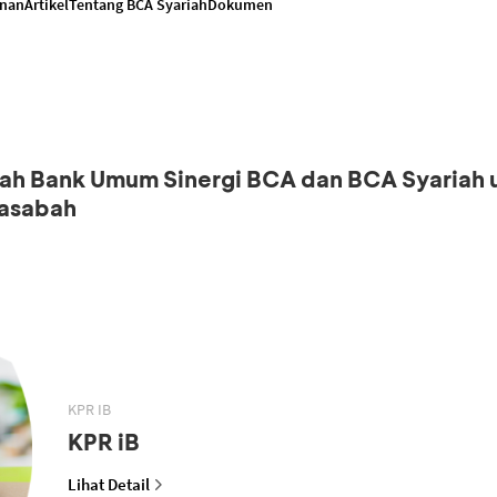
anan
Artikel
Tentang BCA Syariah
Dokumen
iah Bank Umum Sinergi BCA dan BCA Syariah 
asabah
KPR IB
KPR iB
Lihat Detail