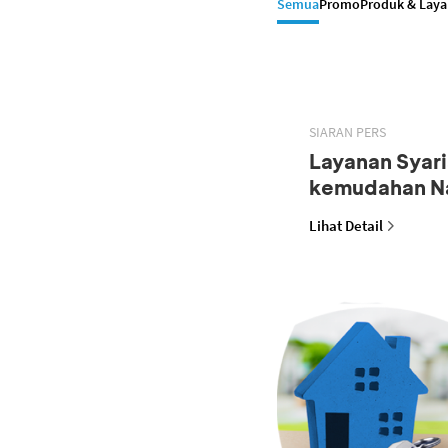
Semua
Promo
Produk & Lay
SIARAN PERS
Layanan Syar
kemudahan N
Lihat Detail