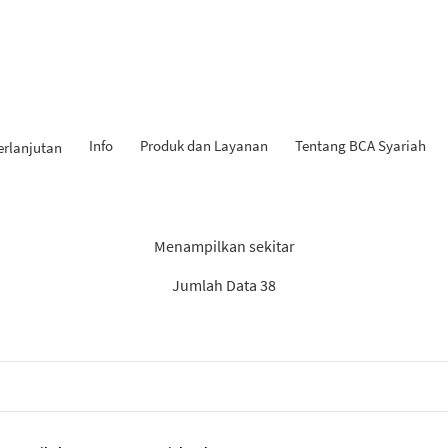
Info
Produk dan Layanan
Tentang BCA Syariah
erlanjutan
Hasil Penemuan: “Tabungan
Menampilkan sekitar
Jumlah Data 38