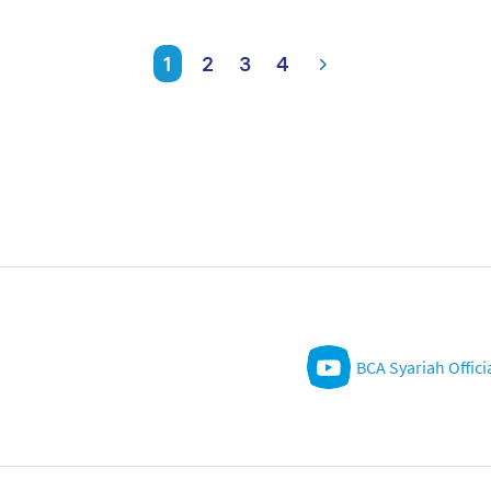
1
2
3
4
BCA Syariah Offici