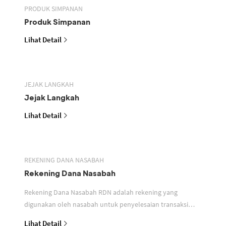
PRODUK SIMPANAN
Produk Simpanan
Lihat Detail
JEJAK LANGKAH
Jejak Langkah
Lihat Detail
REKENING DANA NASABAH
Rekening Dana Nasabah
Rekening Dana Nasabah RDN adalah rekening yang
digunakan oleh nasabah untuk penyelesaian transaksi
efek
Lihat Detail