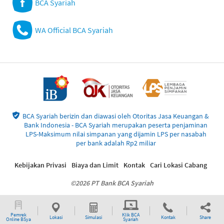
BCA Syariah
WA Official BCA Syariah
BCA Syariah berizin dan diawasi oleh Otoritas Jasa Keuangan &
Bank Indonesia - BCA Syariah merupakan peserta penjaminan
LPS-Maksimum nilai simpanan yang dijamin LPS per nasabah
per bank adalah Rp2 miliar
Kebijakan Privasi
Biaya dan Limit
Kontak
Cari Lokasi Cabang
©2026 PT Bank BCA Syariah
Pemrek
Klik BCA
Lokasi
Simulasi
Kontak
Share
Online BSya
Syariah