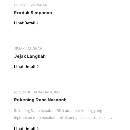
PRODUK SIMPANAN
Produk Simpanan
Lihat Detail
JEJAK LANGKAH
Jejak Langkah
Lihat Detail
REKENING DANA NASABAH
Rekening Dana Nasabah
Rekening Dana Nasabah RDN adalah rekening yang
digunakan oleh nasabah untuk penyelesaian transaksi
efek
Lihat Detail