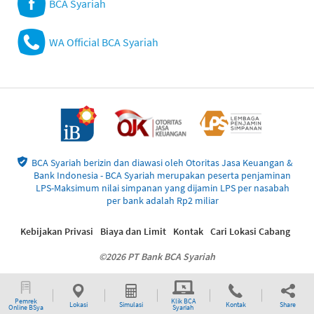
BCA Syariah
WA Official BCA Syariah
BCA Syariah berizin dan diawasi oleh Otoritas Jasa Keuangan &
Bank Indonesia - BCA Syariah merupakan peserta penjaminan
LPS-Maksimum nilai simpanan yang dijamin LPS per nasabah
per bank adalah Rp2 miliar
Kebijakan Privasi
Biaya dan Limit
Kontak
Cari Lokasi Cabang
©2026 PT Bank BCA Syariah
Pemrek
Klik BCA
Lokasi
Simulasi
Kontak
Share
Online BSya
Syariah