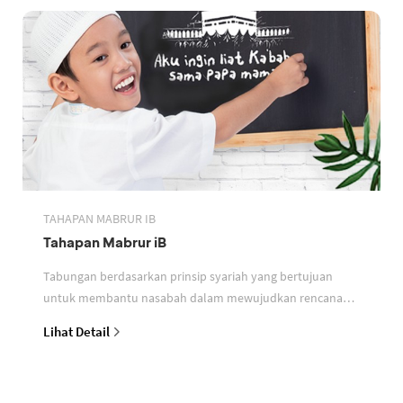
TAHAPAN MABRUR IB
Tahapan Mabrur iB
Tabungan berdasarkan prinsip syariah yang bertujuan
untuk membantu nasabah dalam mewujudkan rencana
ibadah
Lihat Detail