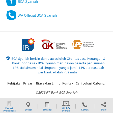
BCA Syariah
WA Official BCA Syariah
BCA Syariah berizin dan diawasi oleh Otoritas Jasa Keuangan &
Bank Indonesia - BCA Syariah merupakan peserta penjaminan
LPS-Maksimum nilai simpanan yang dijamin LPS per nasabah
per bank adalah Rp2 miliar
Kebijakan Privasi
Biaya dan Limit
Kontak
Cari Lokasi Cabang
©2026 PT Bank BCA Syariah
Pemrek
Klik BCA
Lokasi
Simulasi
Kontak
Share
Online BSya
Syariah