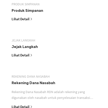
PRODUK SIMPANAN
Produk Simpanan
Lihat Detail
JEJAK LANGKAH
Jejak Langkah
Lihat Detail
REKENING DANA NASABAH
Rekening Dana Nasabah
Rekening Dana Nasabah RDN adalah rekening yang
digunakan oleh nasabah untuk penyelesaian transaksi
efek
Lihat Detail