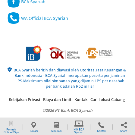
BCA Syariah
WA Official BCA Syariah
BCA Syariah berizin dan diawasi oleh Otoritas Jasa Keuangan &
Bank Indonesia - BCA Syariah merupakan peserta penjaminan
LPS-Maksimum nilai simpanan yang dijamin LPS per nasabah
per bank adalah Rp2 miliar
Kebijakan Privasi
Biaya dan Limit
Kontak
Cari Lokasi Cabang
©2026 PT Bank BCA Syariah
Pemrek
Klik BCA
Lokasi
Simulasi
Kontak
Share
Online BSya
Syariah