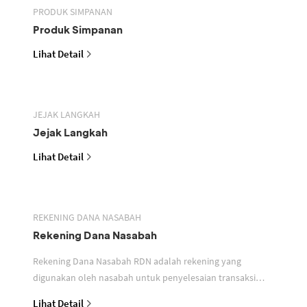
PRODUK SIMPANAN
Produk Simpanan
Lihat Detail
JEJAK LANGKAH
Jejak Langkah
Lihat Detail
REKENING DANA NASABAH
Rekening Dana Nasabah
Rekening Dana Nasabah RDN adalah rekening yang
digunakan oleh nasabah untuk penyelesaian transaksi
efek
Lihat Detail