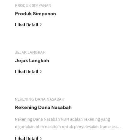
PRODUK SIMPANAN
Produk Simpanan
Lihat Detail
JEJAK LANGKAH
Jejak Langkah
Lihat Detail
REKENING DANA NASABAH
Rekening Dana Nasabah
Rekening Dana Nasabah RDN adalah rekening yang
digunakan oleh nasabah untuk penyelesaian transaksi
efek
Lihat Detail