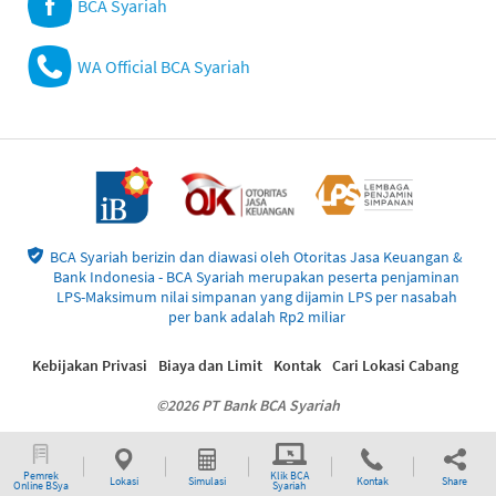
BCA Syariah
WA Official BCA Syariah
BCA Syariah berizin dan diawasi oleh Otoritas Jasa Keuangan &
Bank Indonesia - BCA Syariah merupakan peserta penjaminan
LPS-Maksimum nilai simpanan yang dijamin LPS per nasabah
per bank adalah Rp2 miliar
Kebijakan Privasi
Biaya dan Limit
Kontak
Cari Lokasi Cabang
©2026 PT Bank BCA Syariah
Pemrek
Klik BCA
Lokasi
Simulasi
Kontak
Share
Online BSya
Syariah