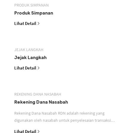
PRODUK SIMPANAN
Produk Simpanan
Lihat Detail
JEJAK LANGKAH
Jejak Langkah
Lihat Detail
REKENING DANA NASABAH
Rekening Dana Nasabah
Rekening Dana Nasabah RDN adalah rekening yang
digunakan oleh nasabah untuk penyelesaian transaksi
efek
Lihat Detail