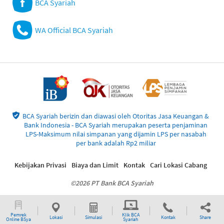
BCA Syariah
WA Official BCA Syariah
BCA Syariah berizin dan diawasi oleh Otoritas Jasa Keuangan &
Bank Indonesia - BCA Syariah merupakan peserta penjaminan
LPS-Maksimum nilai simpanan yang dijamin LPS per nasabah
per bank adalah Rp2 miliar
Kebijakan Privasi
Biaya dan Limit
Kontak
Cari Lokasi Cabang
©2026 PT Bank BCA Syariah
Pemrek
Klik BCA
Lokasi
Simulasi
Kontak
Share
Online BSya
Syariah