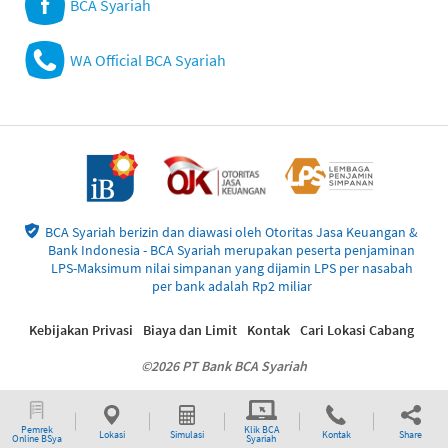
BCA Syariah
WA Official BCA Syariah
BCA Syariah berizin dan diawasi oleh Otoritas Jasa Keuangan &
Bank Indonesia - BCA Syariah merupakan peserta penjaminan
LPS-Maksimum nilai simpanan yang dijamin LPS per nasabah
per bank adalah Rp2 miliar
Kebijakan Privasi
Biaya dan Limit
Kontak
Cari Lokasi Cabang
©2026 PT Bank BCA Syariah
Pemrek
Klik BCA
Lokasi
Simulasi
Kontak
Share
Online BSya
Syariah