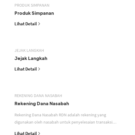
PRODUK SIMPANAN
Produk Simpanan
Lihat Detail
JEJAK LANGKAH
Jejak Langkah
Lihat Detail
REKENING DANA NASABAH
Rekening Dana Nasabah
Rekening Dana Nasabah RDN adalah rekening yang
digunakan oleh nasabah untuk penyelesaian transaksi
efek
Lihat Detail