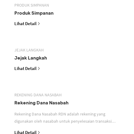
PRODUK SIMPANAN
Produk Simpanan
Lihat Detail
JEJAK LANGKAH
Jejak Langkah
Lihat Detail
REKENING DANA NASABAH
Rekening Dana Nasabah
Rekening Dana Nasabah RDN adalah rekening yang
digunakan oleh nasabah untuk penyelesaian transaksi
efek
Lihat Detail