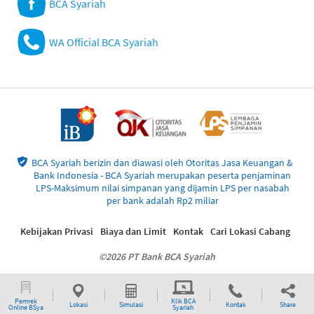
BCA Syariah
WA Official BCA Syariah
BCA Syariah berizin dan diawasi oleh Otoritas Jasa Keuangan &
Bank Indonesia - BCA Syariah merupakan peserta penjaminan
LPS-Maksimum nilai simpanan yang dijamin LPS per nasabah
per bank adalah Rp2 miliar
Kebijakan Privasi
Biaya dan Limit
Kontak
Cari Lokasi Cabang
©2026 PT Bank BCA Syariah
Pemrek
Klik BCA
Lokasi
Simulasi
Kontak
Share
Online BSya
Syariah