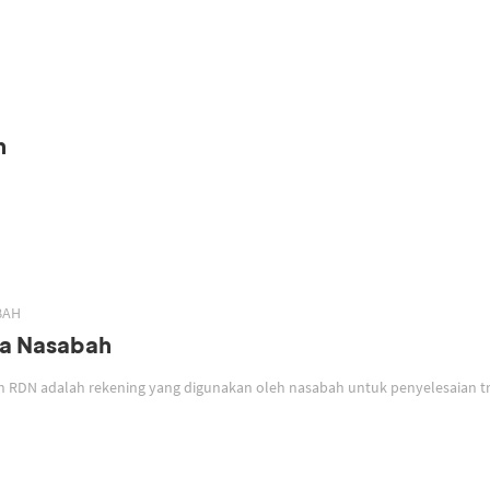
h
BAH
a Nasabah
Rekening Dana Nasabah RDN adalah rekening yang digunakan oleh nasabah untuk penyelesaia