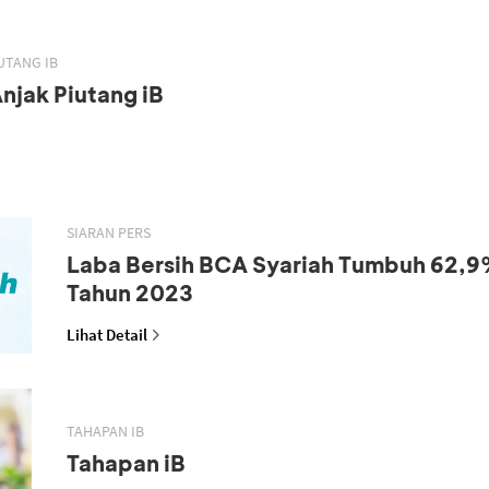
UTANG IB
njak Piutang iB
SIARAN PERS
Laba Bersih BCA Syariah Tumbuh 62,9
Tahun 2023
Lihat Detail
TAHAPAN IB
Tahapan iB