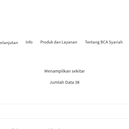
Info
Produk dan Layanan
Tentang BCA Syariah
erlanjutan
Hasil Penemuan: “Tabungan
Menampilkan sekitar
Jumlah Data 38