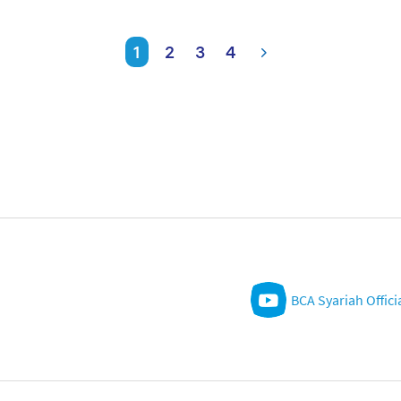
1
2
3
4
BCA Syariah Offici