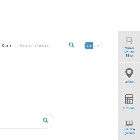
Karir
ID
EN
Pemrek
Online
”
BSya
Lokasi
Simulasi
Klik BCA
Syariah