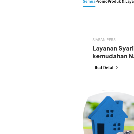
Semua
Promo
Produk & Lay
SIARAN PERS
Layanan Syar
kemudahan N
Lihat Detail