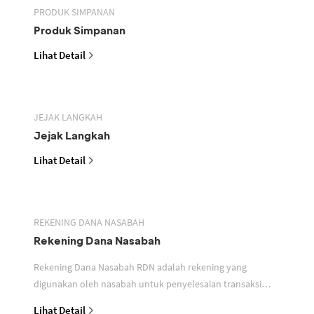
PRODUK SIMPANAN
Produk Simpanan
Lihat Detail
JEJAK LANGKAH
Jejak Langkah
Lihat Detail
REKENING DANA NASABAH
Rekening Dana Nasabah
Rekening Dana Nasabah RDN adalah rekening yang
digunakan oleh nasabah untuk penyelesaian transaksi
efek
Lihat Detail