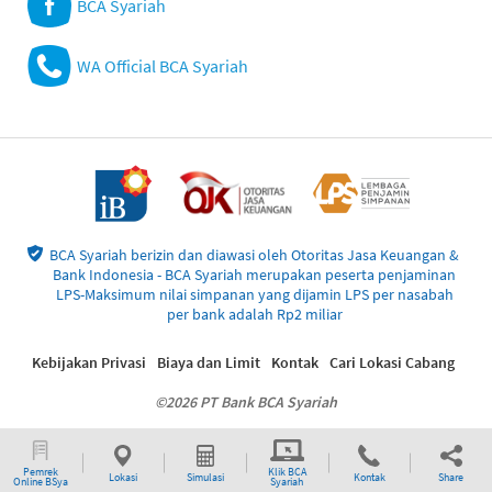
BCA Syariah
WA Official BCA Syariah
BCA Syariah berizin dan diawasi oleh Otoritas Jasa Keuangan &
Bank Indonesia - BCA Syariah merupakan peserta penjaminan
LPS-Maksimum nilai simpanan yang dijamin LPS per nasabah
per bank adalah Rp2 miliar
Kebijakan Privasi
Biaya dan Limit
Kontak
Cari Lokasi Cabang
©2026 PT Bank BCA Syariah
Pemrek
Klik BCA
Lokasi
Simulasi
Kontak
Share
Online BSya
Syariah