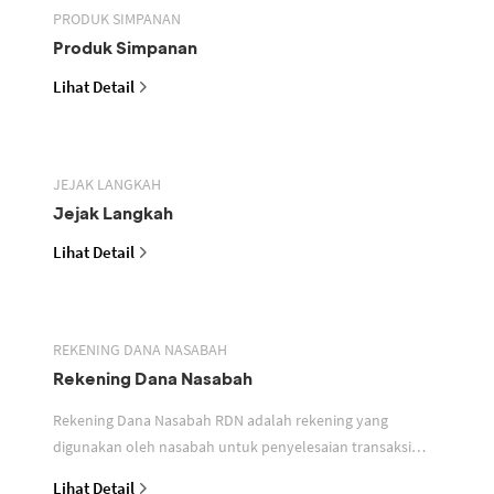
PRODUK SIMPANAN
Produk Simpanan
Lihat Detail
JEJAK LANGKAH
Jejak Langkah
Lihat Detail
REKENING DANA NASABAH
Rekening Dana Nasabah
Rekening Dana Nasabah RDN adalah rekening yang
digunakan oleh nasabah untuk penyelesaian transaksi
efek
Lihat Detail