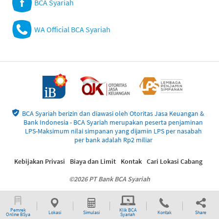
BCA Syariah
WA Official BCA Syariah
BCA Syariah berizin dan diawasi oleh Otoritas Jasa Keuangan &
Bank Indonesia - BCA Syariah merupakan peserta penjaminan
LPS-Maksimum nilai simpanan yang dijamin LPS per nasabah
per bank adalah Rp2 miliar
Kebijakan Privasi
Biaya dan Limit
Kontak
Cari Lokasi Cabang
©2026 PT Bank BCA Syariah
Pemrek
Klik BCA
Lokasi
Simulasi
Kontak
Share
Online BSya
Syariah