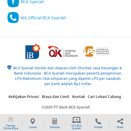
BCA Syariah
WA Official BCA Syariah
BCA Syariah berizin dan diawasi oleh Otoritas Jasa Keuangan &
Bank Indonesia - BCA Syariah merupakan peserta penjaminan
LPS-Maksimum nilai simpanan yang dijamin LPS per nasabah
per bank adalah Rp2 miliar
Kebijakan Privasi
Biaya dan Limit
Kontak
Cari Lokasi Cabang
©2026 PT Bank BCA Syariah
Pemrek
Klik BCA
Lokasi
Simulasi
Kontak
Share
Online BSya
Syariah