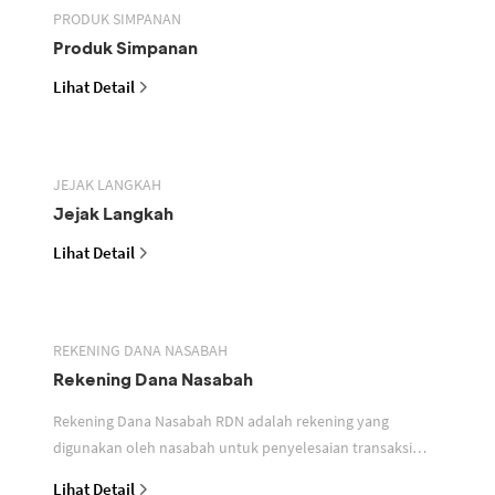
PRODUK SIMPANAN
Produk Simpanan
Lihat Detail
JEJAK LANGKAH
Jejak Langkah
Lihat Detail
REKENING DANA NASABAH
Rekening Dana Nasabah
Rekening Dana Nasabah RDN adalah rekening yang
digunakan oleh nasabah untuk penyelesaian transaksi
efek
Lihat Detail