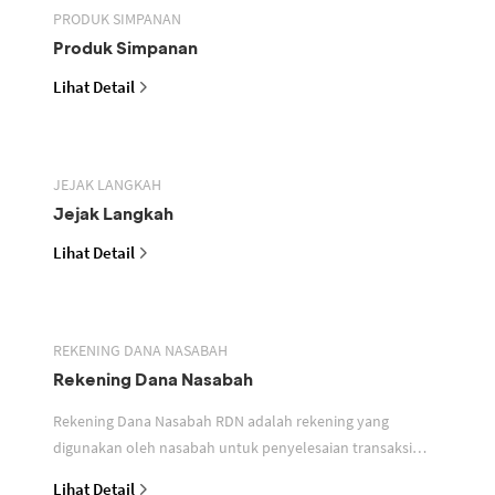
PRODUK SIMPANAN
Produk Simpanan
Lihat Detail
JEJAK LANGKAH
Jejak Langkah
Lihat Detail
REKENING DANA NASABAH
Rekening Dana Nasabah
Rekening Dana Nasabah RDN adalah rekening yang
digunakan oleh nasabah untuk penyelesaian transaksi
efek
Lihat Detail