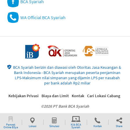
BCA Syariah
WA Official BCA Syariah
BCA Syariah berizin dan diawasi oleh Otoritas Jasa Keuangan &
Bank Indonesia - BCA Syariah merupakan peserta penjaminan
LPS-Maksimum nilai simpanan yang dijamin LPS per nasabah
per bank adalah Rp2 miliar
Kebijakan Privasi
Biaya dan Limit
Kontak
Cari Lokasi Cabang
©2026 PT Bank BCA Syariah
Pemrek
Klik BCA
Lokasi
Simulasi
Kontak
Share
Online BSya
Syariah