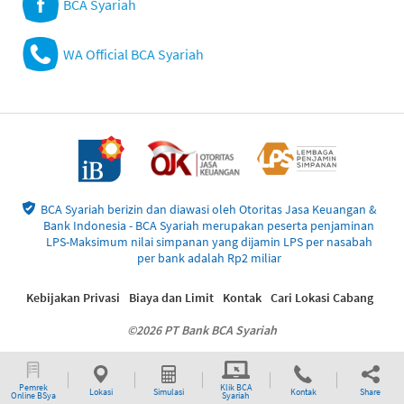
BCA Syariah
WA Official BCA Syariah
BCA Syariah berizin dan diawasi oleh Otoritas Jasa Keuangan &
Bank Indonesia - BCA Syariah merupakan peserta penjaminan
LPS-Maksimum nilai simpanan yang dijamin LPS per nasabah
per bank adalah Rp2 miliar
Kebijakan Privasi
Biaya dan Limit
Kontak
Cari Lokasi Cabang
©2026 PT Bank BCA Syariah
Pemrek
Klik BCA
Lokasi
Simulasi
Kontak
Share
Online BSya
Syariah