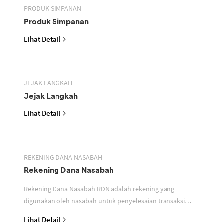
PRODUK SIMPANAN
Produk Simpanan
Lihat Detail
JEJAK LANGKAH
Jejak Langkah
Lihat Detail
REKENING DANA NASABAH
Rekening Dana Nasabah
Rekening Dana Nasabah RDN adalah rekening yang
digunakan oleh nasabah untuk penyelesaian transaksi
efek
Lihat Detail