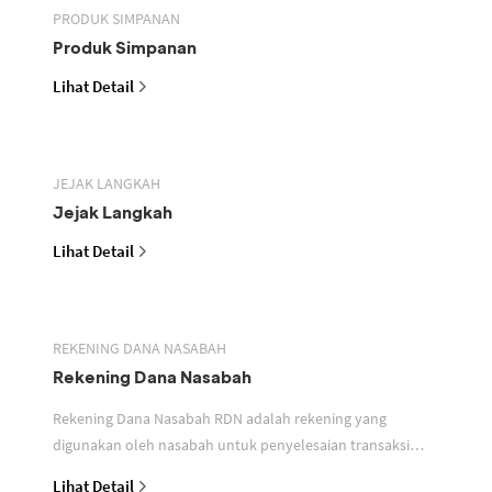
PRODUK SIMPANAN
Produk Simpanan
Lihat Detail
JEJAK LANGKAH
Jejak Langkah
Lihat Detail
REKENING DANA NASABAH
Rekening Dana Nasabah
Rekening Dana Nasabah RDN adalah rekening yang
digunakan oleh nasabah untuk penyelesaian transaksi
efek
Lihat Detail