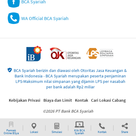
BCA Syariah
WA Official BCA Syariah
BCA Syariah berizin dan diawasi oleh Otoritas Jasa Keuangan &
Bank Indonesia - BCA Syariah merupakan peserta penjaminan
LPS-Maksimum nilai simpanan yang dijamin LPS per nasabah
per bank adalah Rp2 miliar
Kebijakan Privasi
Biaya dan Limit
Kontak
Cari Lokasi Cabang
©2026 PT Bank BCA Syariah
Pemrek
Klik BCA
Lokasi
Simulasi
Kontak
Share
Online BSya
Syariah