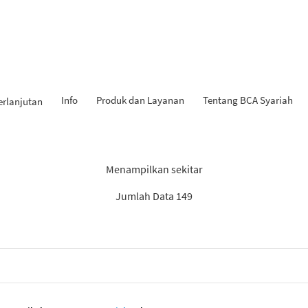
Info
Produk dan Layanan
Tentang BCA Syariah
erlanjutan
 Penemuan: “Rekomendasi S
Menampilkan sekitar
Jumlah Data 149