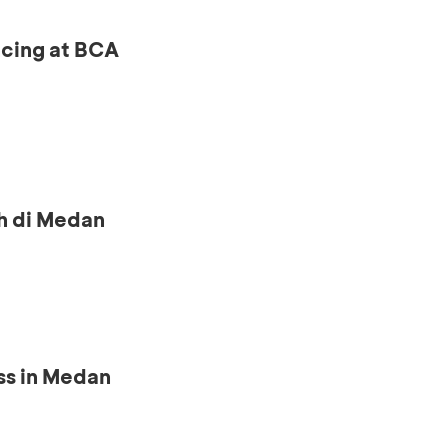
ncing at BCA
h di Medan
ss in Medan