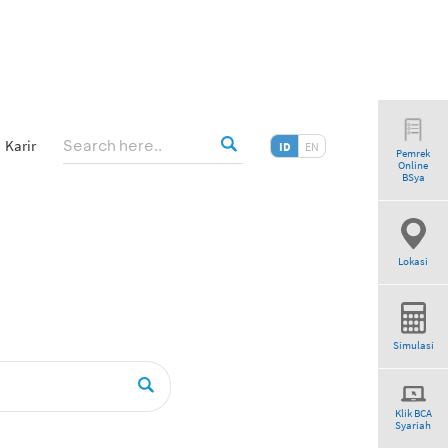
Karir
ID
EN
Pemrek
Online
earch”
BSya
Lokasi
Simulasi
Klik BCA
Syariah