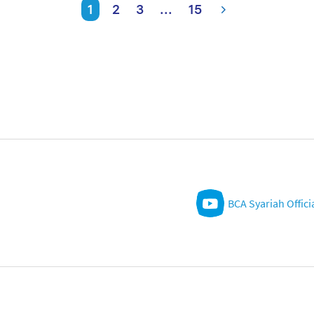
1
2
3
...
15
BCA Syariah Offici