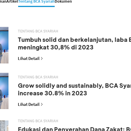
anan
Artikel
Tentang BCA Syariah
Dokumen
TENTANG BCA SYARIAH
Tumbuh solid dan berkelanjutan, laba
meningkat 30,8% di 2023
Lihat Detail
TENTANG BCA SYARIAH
Grow solidly and sustainably, BCA Syar
increase 30.8% in 2023
Lihat Detail
TENTANG BCA SYARIAH
Edukasi dan Penyerahan Dana Zakat: B