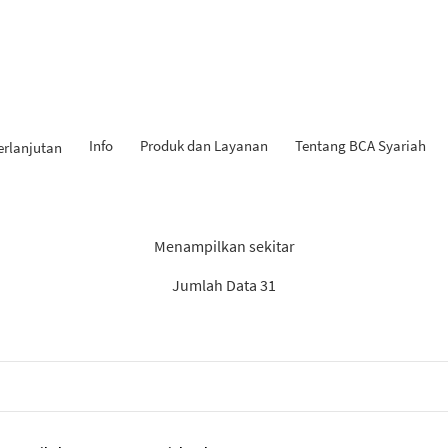
Info
Produk dan Layanan
Tentang BCA Syariah
erlanjutan
 Penemuan: “Rekomendasi S
Menampilkan sekitar
Jumlah Data 31