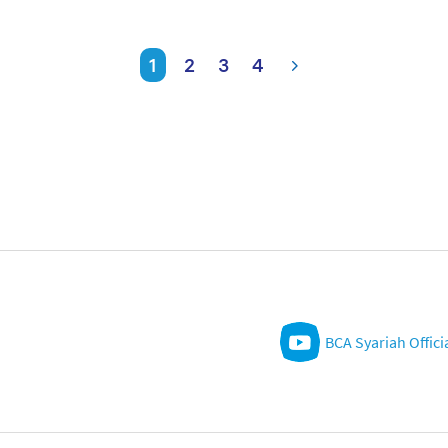
1
2
3
4
BCA Syariah Offici