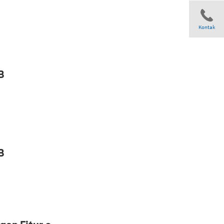
Kontak
Share
B
B