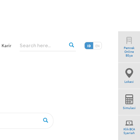
Karir
ID
EN
Pemrek
Online
earch”
BSya
Lokasi
Simulasi
Klik BCA
Syariah