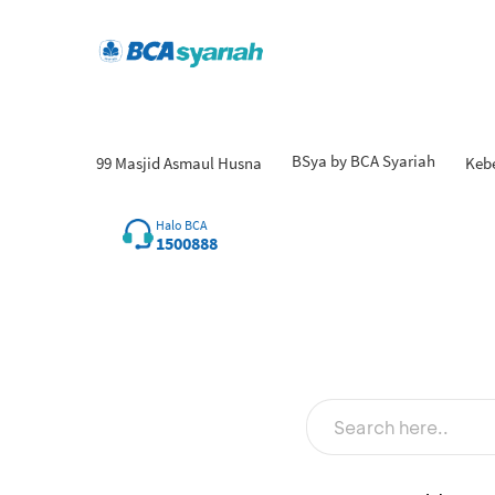
BSya by BCA Syariah
99 Masjid Asmaul Husna
Keb
Hasil
Halo BCA
1500888