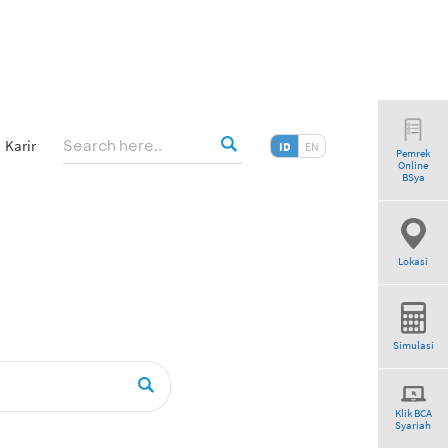
Karir
ID
EN
Pemrek
Online
earch”
BSya
Lokasi
Simulasi
Klik BCA
Syariah