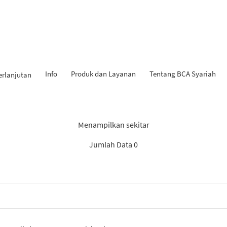
Info
Produk dan Layanan
Tentang BCA Syariah
erlanjutan
 Penemuan: “Rekomendasi S
Menampilkan sekitar
Jumlah Data 0