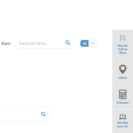
Karir
ID
EN
Pemrek
Online
earch”
BSya
Lokasi
Simulasi
Klik BCA
Syariah