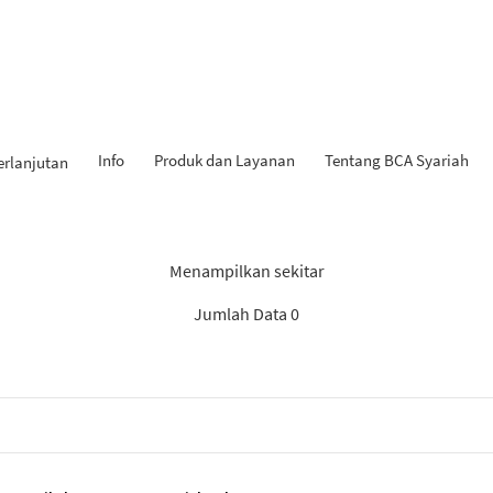
Info
Produk dan Layanan
Tentang BCA Syariah
erlanjutan
 Penemuan: “Rekomendasi S
Menampilkan sekitar
Jumlah Data 0