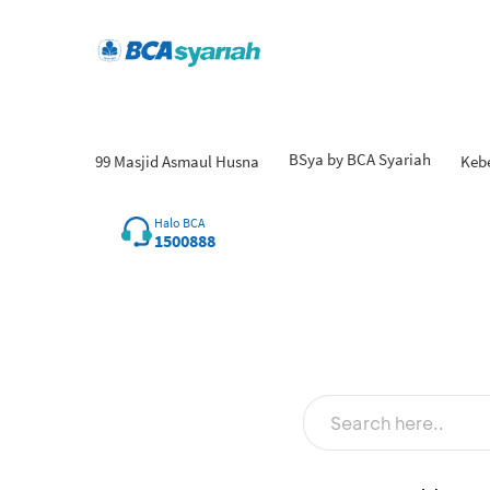
BSya by BCA Syariah
99 Masjid Asmaul Husna
Keb
Hasil
Halo BCA
1500888