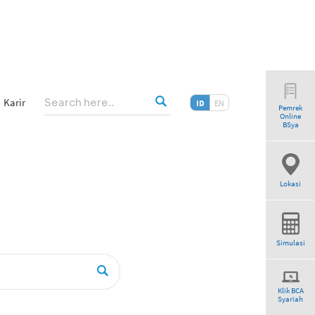
Karir
ID
EN
Pemrek
Online
earch”
BSya
Lokasi
Simulasi
Klik BCA
Syariah