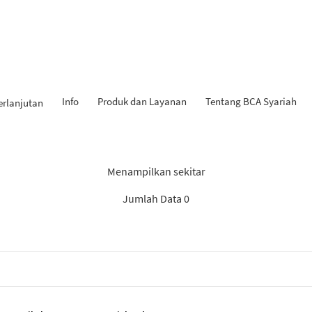
Info
Produk dan Layanan
Tentang BCA Syariah
erlanjutan
 Penemuan: “Rekomendasi S
Menampilkan sekitar
Jumlah Data 0