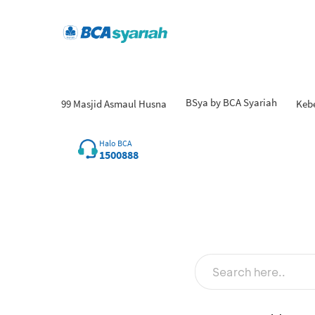
BSya by BCA Syariah
99 Masjid Asmaul Husna
Keb
Hasil
Halo BCA
1500888