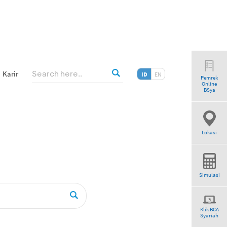
Karir
ID
EN
Pemrek
Online
earch”
BSya
Lokasi
Simulasi
Klik BCA
Syariah