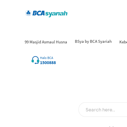
BSya by BCA Syariah
99 Masjid Asmaul Husna
Keb
Hasil
Halo BCA
1500888