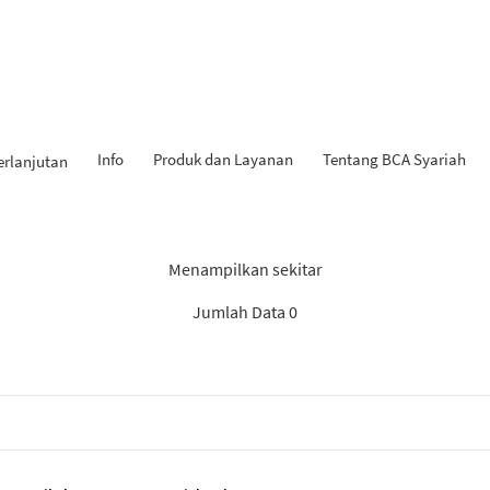
Info
Produk dan Layanan
Tentang BCA Syariah
erlanjutan
 Penemuan: “Rekomendasi S
Menampilkan sekitar
Jumlah Data 0