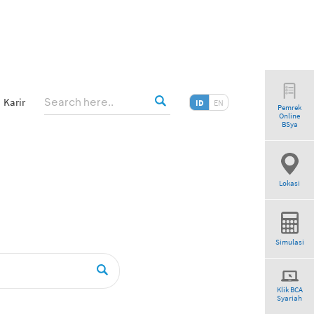
Karir
ID
EN
Pemrek
Online
earch”
BSya
Lokasi
Simulasi
Klik BCA
Syariah