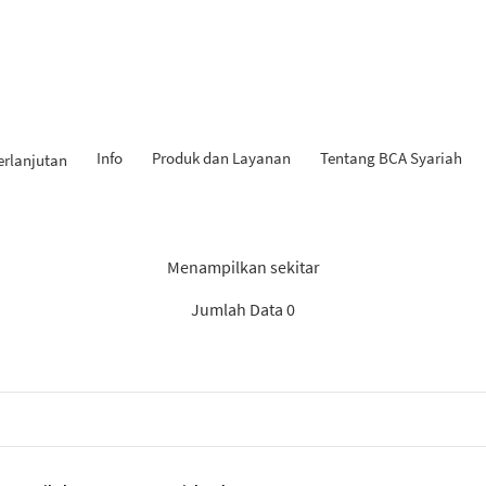
Info
Produk dan Layanan
Tentang BCA Syariah
erlanjutan
 Penemuan: “Rekomendasi S
Menampilkan sekitar
Jumlah Data 0