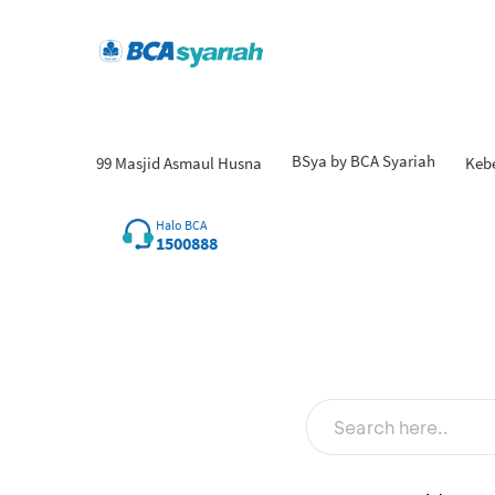
BSya by BCA Syariah
99 Masjid Asmaul Husna
Keb
Hasil
Halo BCA
1500888