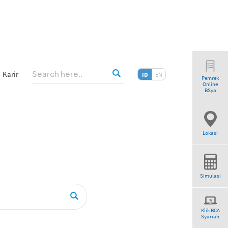
Karir
ID
EN
Pemrek
Online
earch”
BSya
Lokasi
Simulasi
Klik BCA
Syariah