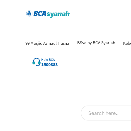
BSya by BCA Syariah
99 Masjid Asmaul Husna
Keb
Hasil
Halo BCA
1500888