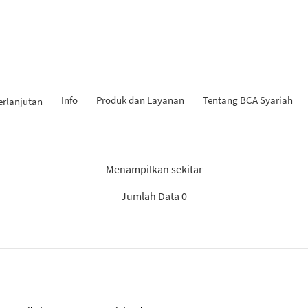
Info
Produk dan Layanan
Tentang BCA Syariah
erlanjutan
 Penemuan: “Rekomendasi S
Menampilkan sekitar
Jumlah Data 0