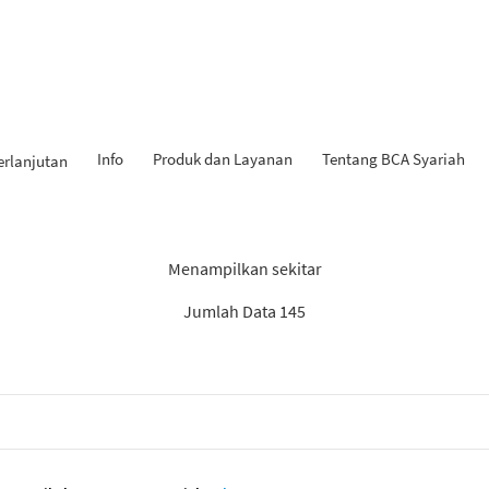
Info
Produk dan Layanan
Tentang BCA Syariah
erlanjutan
Hasil Penemuan: “Laporan”
Menampilkan sekitar
Jumlah Data 145