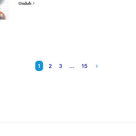
Unduh
1
2
3
...
15