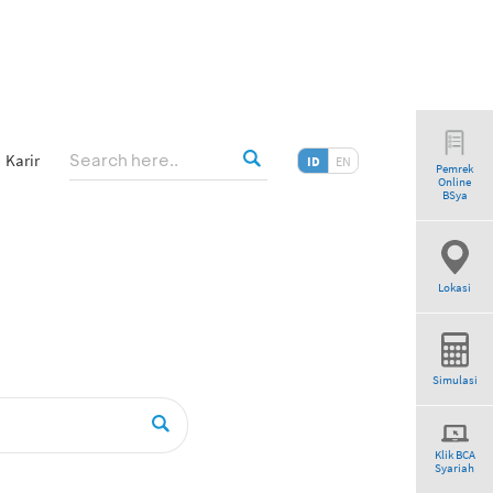
Karir
ID
EN
Pemrek
Online
BSya
Lokasi
Simulasi
Klik BCA
Syariah