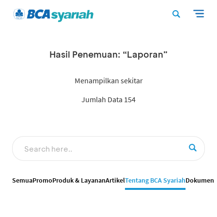
Hasil Penemuan: “Laporan”
Menampilkan sekitar
Jumlah Data 154
Semua
Promo
Produk & Layanan
Artikel
Tentang BCA Syariah
Dokumen