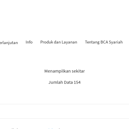
Info
Produk dan Layanan
Tentang BCA Syariah
erlanjutan
Hasil Penemuan: “Laporan”
Menampilkan sekitar
Jumlah Data 154