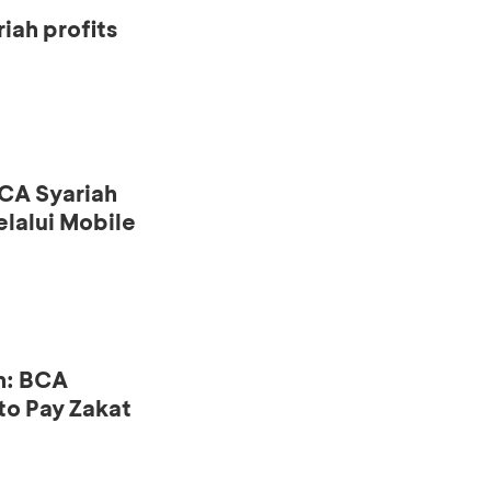
iah profits
CA Syariah
lalui Mobile
n: BCA
to Pay Zakat