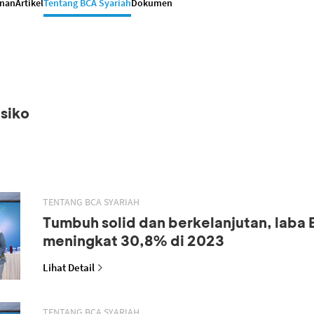
anan
Artikel
Tentang BCA Syariah
Dokumen
siko
TENTANG BCA SYARIAH
Tumbuh solid dan berkelanjutan, laba
meningkat 30,8% di 2023
Lihat Detail
TENTANG BCA SYARIAH