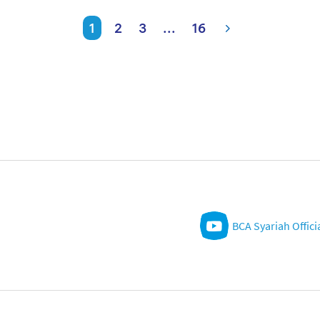
1
2
3
...
16
BCA Syariah Offici