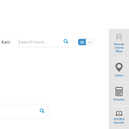
Karir
ID
EN
Pemrek
Online
BSya
Lokasi
Simulasi
Klik BCA
Syariah