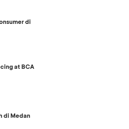
onsumer di
ncing at BCA
h di Medan