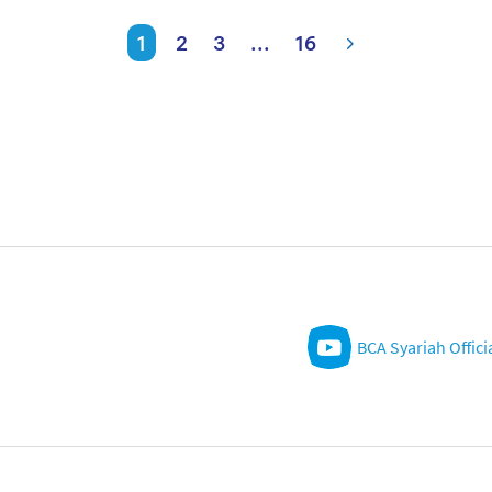
1
2
3
...
16
BCA Syariah Offici