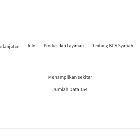
Info
Produk dan Layanan
Tentang BCA Syariah
erlanjutan
Hasil Penemuan: “Laporan”
Menampilkan sekitar
Jumlah Data 154