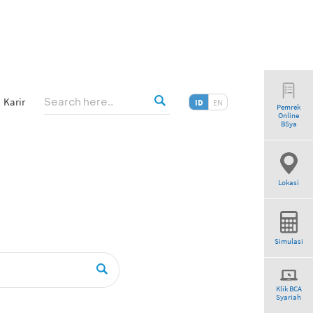
Karir
ID
EN
Pemrek
Online
BSya
Lokasi
Simulasi
Klik BCA
Syariah