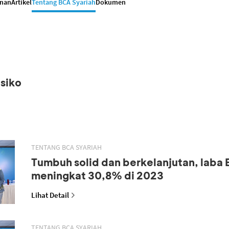
anan
Artikel
Tentang BCA Syariah
Dokumen
siko
TENTANG BCA SYARIAH
Tumbuh solid dan berkelanjutan, laba
meningkat 30,8% di 2023
Lihat Detail
TENTANG BCA SYARIAH