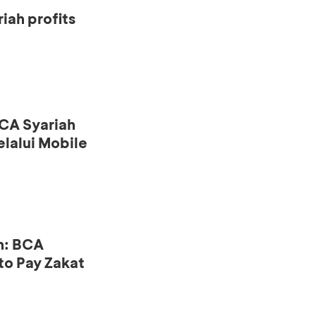
iah profits
CA Syariah
lalui Mobile
n: BCA
to Pay Zakat