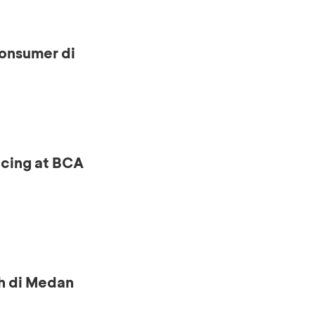
onsumer di
ncing at BCA
h di Medan