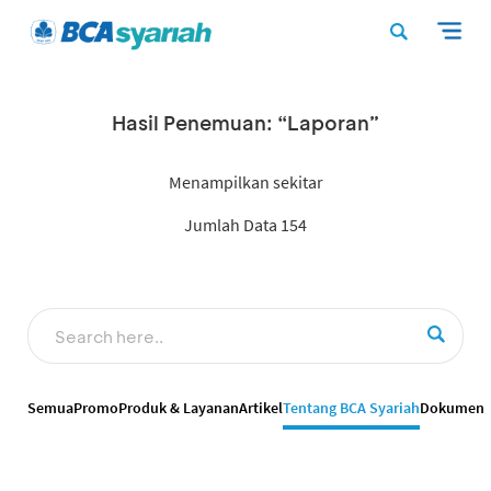
Hasil Penemuan: “Laporan”
Menampilkan sekitar
Jumlah Data 154
Semua
Promo
Produk & Layanan
Artikel
Tentang BCA Syariah
Dokumen