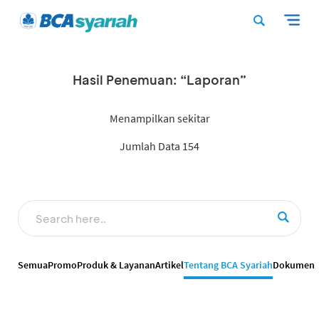
Hasil Penemuan: “Laporan”
Menampilkan sekitar
Jumlah Data 154
Semua
Promo
Produk & Layanan
Artikel
Tentang BCA Syariah
Dokumen