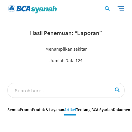
Hasil Penemuan: “Laporan”
Menampilkan sekitar
Jumlah Data 124
Semua
Promo
Produk & Layanan
Artikel
Tentang BCA Syariah
Dokumen