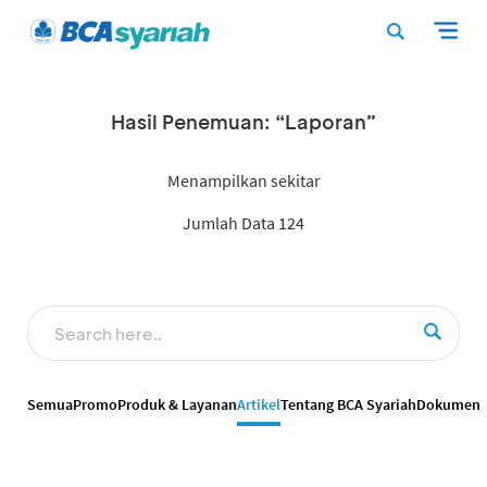
Hasil Penemuan: “Laporan”
Menampilkan sekitar
Jumlah Data 124
Semua
Promo
Produk & Layanan
Artikel
Tentang BCA Syariah
Dokumen