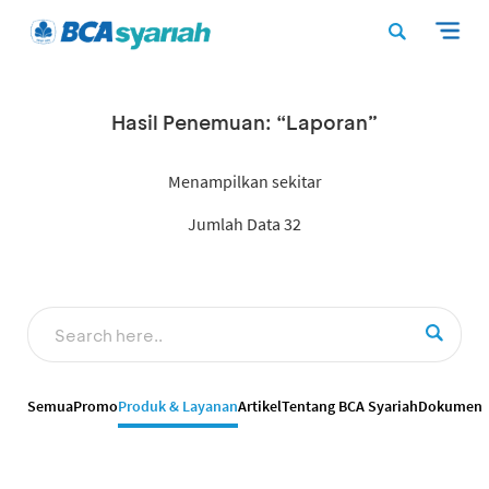
Hasil Penemuan: “Laporan”
Menampilkan sekitar
Jumlah Data 32
Semua
Promo
Produk & Layanan
Artikel
Tentang BCA Syariah
Dokumen