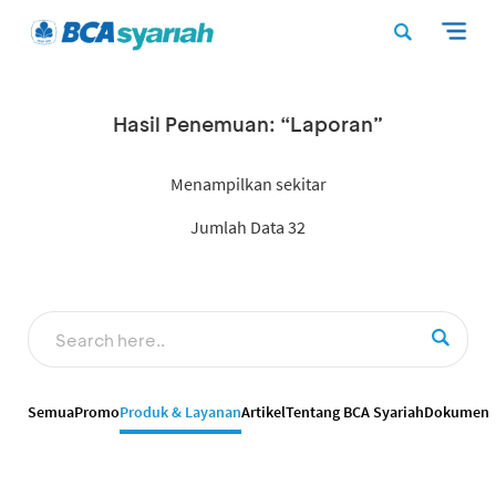
Hasil Penemuan: “Laporan”
Menampilkan sekitar
Jumlah Data 32
Semua
Promo
Produk & Layanan
Artikel
Tentang BCA Syariah
Dokumen