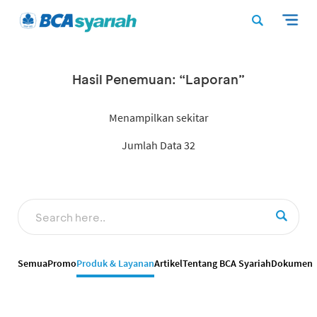
Hasil Penemuan: “Laporan”
Menampilkan sekitar
Jumlah Data 32
Semua
Promo
Produk & Layanan
Artikel
Tentang BCA Syariah
Dokumen