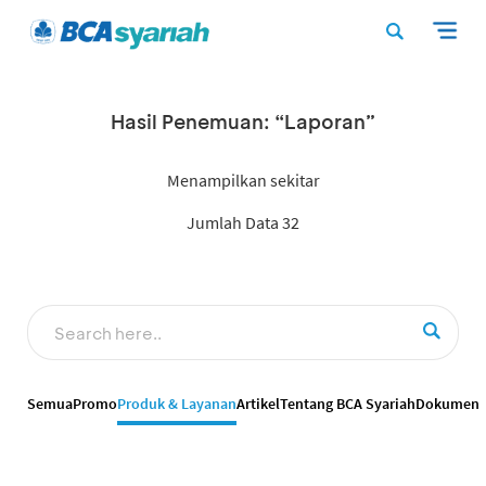
Hasil Penemuan: “Laporan”
Menampilkan sekitar
Jumlah Data 32
Semua
Promo
Produk & Layanan
Artikel
Tentang BCA Syariah
Dokumen