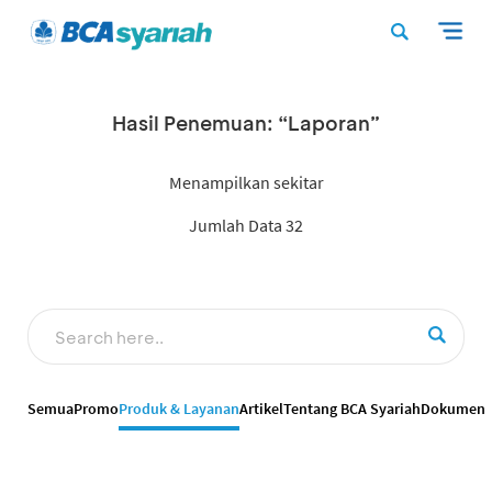
Hasil Penemuan: “Laporan”
Menampilkan sekitar
Jumlah Data 32
Semua
Promo
Produk & Layanan
Artikel
Tentang BCA Syariah
Dokumen