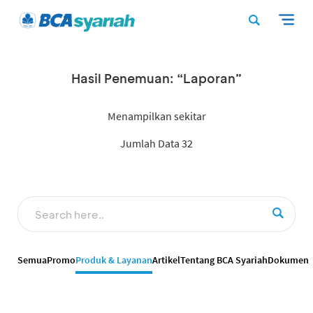
Hasil Penemuan: “Laporan”
Menampilkan sekitar
Jumlah Data 32
Semua
Promo
Produk & Layanan
Artikel
Tentang BCA Syariah
Dokumen