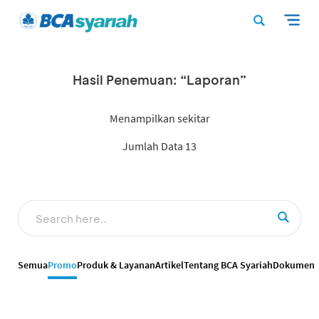
Hasil Penemuan: “Laporan”
Menampilkan sekitar
Jumlah Data 13
Semua
Promo
Produk & Layanan
Artikel
Tentang BCA Syariah
Dokumen