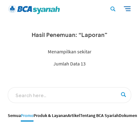
Hasil Penemuan: “Laporan”
Menampilkan sekitar
Jumlah Data 13
Semua
Promo
Produk & Layanan
Artikel
Tentang BCA Syariah
Dokumen