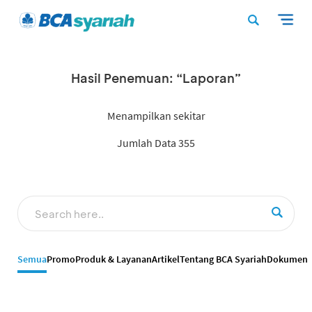
Hasil Penemuan: “Laporan”
Menampilkan sekitar
Jumlah Data 355
Semua
Promo
Produk & Layanan
Artikel
Tentang BCA Syariah
Dokumen