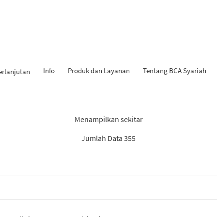
Info
Produk dan Layanan
Tentang BCA Syariah
erlanjutan
Hasil Penemuan: “Laporan”
Menampilkan sekitar
Jumlah Data 355