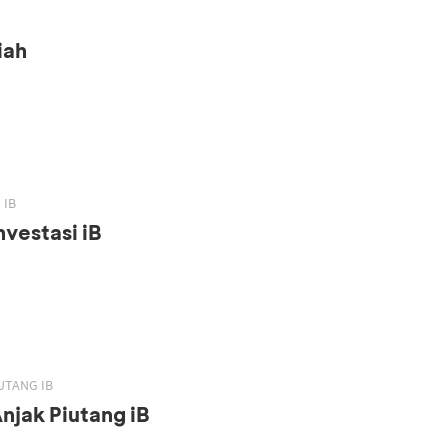
iah
 IB
vestasi iB
UTANG IB
njak Piutang iB