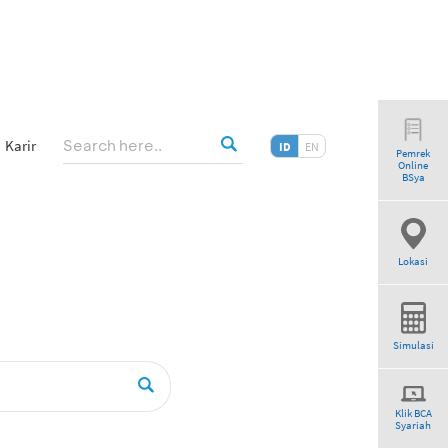
Karir
ID
EN
Pemrek
Online
BSya
Lokasi
Simulasi
Klik BCA
Syariah