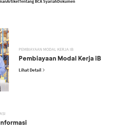
anan
Artikel
Tentang BCA Syariah
Dokumen
PEMBIAYAAN MODAL KERJA IB
Pembiayaan Modal Kerja iB
Lihat Detail
ASI
Informasi