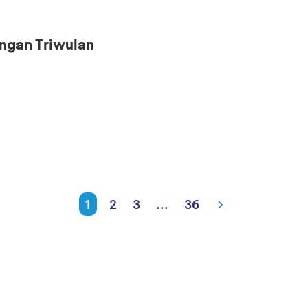
ngan Triwulan
1
2
3
...
36