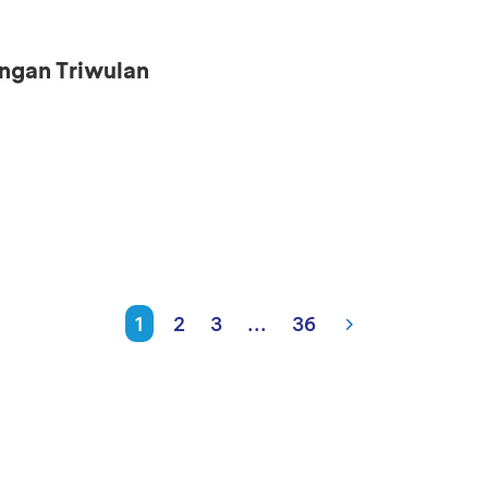
ngan Triwulan
1
2
3
...
36