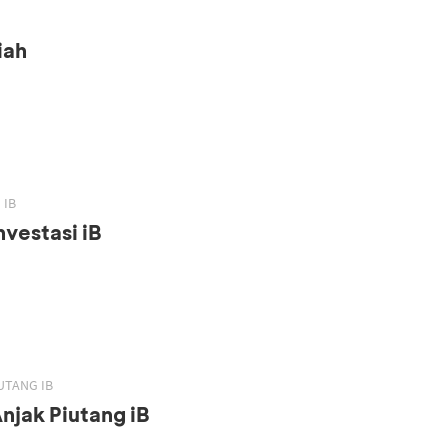
iah
 IB
vestasi iB
UTANG IB
njak Piutang iB