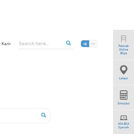
Karir
ID
EN
Pemrek
Online
BSya
Lokasi
Simulasi
Klik BCA
Syariah