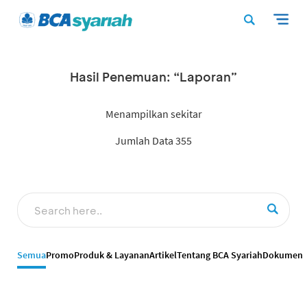
Hasil Penemuan: “Laporan”
Menampilkan sekitar
Jumlah Data 355
Semua
Promo
Produk & Layanan
Artikel
Tentang BCA Syariah
Dokumen