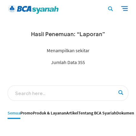
Hasil Penemuan: “Laporan”
Menampilkan sekitar
Jumlah Data 355
Semua
Promo
Produk & Layanan
Artikel
Tentang BCA Syariah
Dokumen