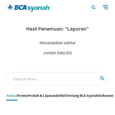
Hasil Penemuan: “Laporan”
Menampilkan sekitar
Jumlah Data 355
Semua
Promo
Produk & Layanan
Artikel
Tentang BCA Syariah
Dokumen