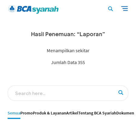
Hasil Penemuan: “Laporan”
Menampilkan sekitar
Jumlah Data 355
Semua
Promo
Produk & Layanan
Artikel
Tentang BCA Syariah
Dokumen